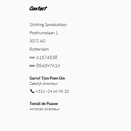
Contact
Stichting Spraakuhloos
Posthumalaan 1
3072 AG
Rotterdam
61574538
854397619
Garryl Tjon Poen Gie
Zakelijk directeur
+316 -24 66 98 10
Tomáš de Paauw
Artistiek directeur