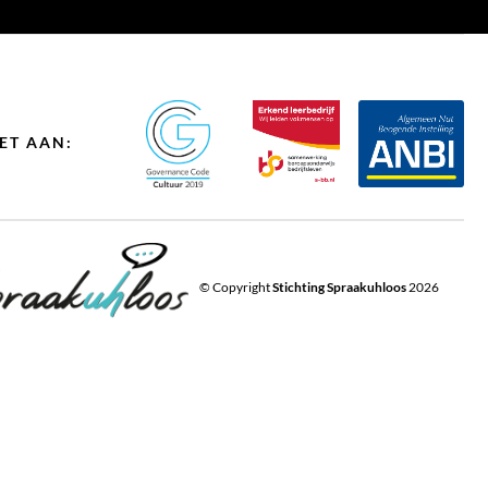
ET AAN:
© Copyright
Stichting Spraakuhloos
2026