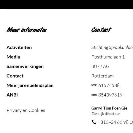
Meer informatie
Contact
Activiteiten
Stichting Spraakuhloo
Media
Posthumalaan 1
Samenwerkingen
3072 AG
Contact
Rotterdam
Meerjarenbeleidsplan
61574538
ANBI
854397619
Garryl Tjon Poen Gie
Privacy en Cookies
Zakelijk directeur
+316 -24 66 98 1