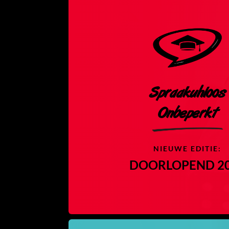
Spraakuhloos
Onbeperkt
NIEUWE EDITIE:
DOORLOPEND 2