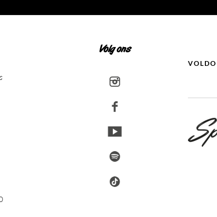
Volg ons
VOLDO
s
0