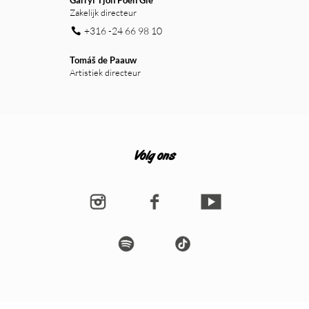
Garryl Tjon Poen Gie
Zakelijk directeur
+316 -24 66 98 10
Tomáš de Paauw
Artistiek directeur
Volg ons