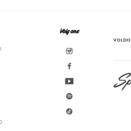
Volg ons
VOLDO
s
0