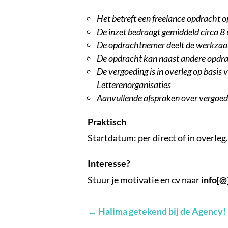
Het betreft een freelance opdracht 
De inzet bedraagt gemiddeld circa 8 
De opdrachtnemer deelt de werkzaa
De opdracht kan naast andere opdr
De vergoeding is in overleg op basis
Letterenorganisaties
Aanvullende afspraken over vergoed
Praktisch
Startdatum: per direct of in overleg.
Interesse?
Stuur je motivatie en cv naar
info[@
←
Halima getekend bij de Agency!