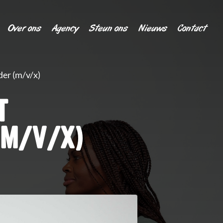
Over ons
Agency
Steun ons
Nieuws
Contact
er (m/v/x)
T
(M/V/X)