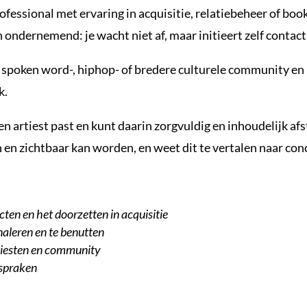
fessional met ervaring in acquisitie, relatiebeheer of boo
en ondernemend: je wacht niet af, maar initieert zelf contac
e spoken word-, hiphop- of bredere culturele community en
k.
en artiest past en kunt daarin zorgvuldig en inhoudelijk a
n en zichtbaar kan worden, en weet dit te vertalen naar co
cten en het doorzetten in acquisitie
naleren en te benutten
tiesten en community
spraken