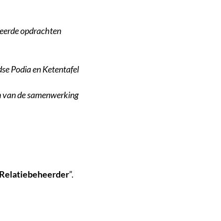
iseerde opdrachten
dse Podia en Ketentafel
jn van de samenwerking
 Relatiebeheerder
”.