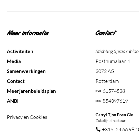
Meer informatie
Contact
Activiteiten
Stichting Spraakuhloo
Media
Posthumalaan 1
Samenwerkingen
3072 AG
Contact
Rotterdam
Meerjarenbeleidsplan
61574538
ANBI
854397619
Garryl Tjon Poen Gie
Privacy en Cookies
Zakelijk directeur
+316 -24 66 98 1