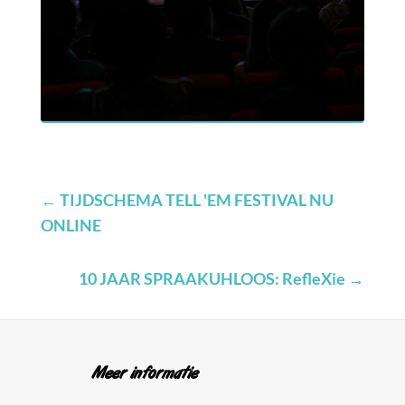
←
TIJDSCHEMA TELL 'EM FESTIVAL NU
ONLINE
10 JAAR SPRAAKUHLOOS: RefleXie
→
Meer informatie