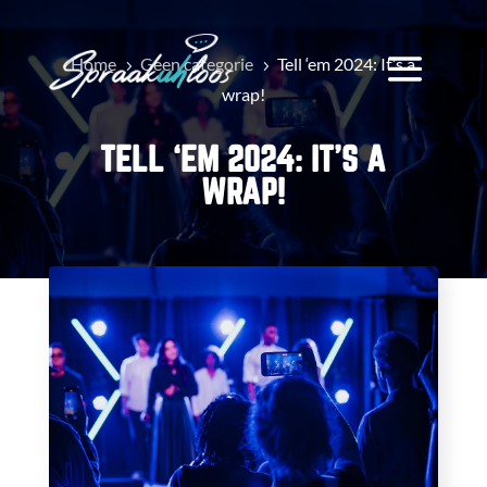
Home
Geen categorie
Tell ‘em 2024: It’s a
5
5
wrap!
TELL ‘EM 2024: IT’S A
WRAP!