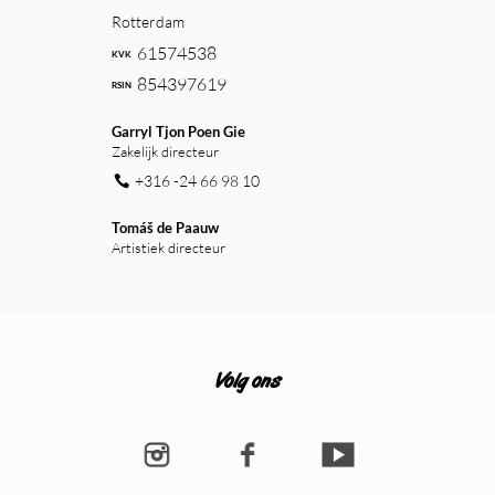
Rotterdam
61574538
854397619
Garryl Tjon Poen Gie
Zakelijk directeur
+316 -24 66 98 10
Tomáš de Paauw
Artistiek directeur
Volg ons