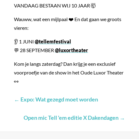
VANDAAG BESTAAN WIJ 10 JAAR 🤯
Wauww, wat een mijlpaal ❤️ En dat gaan we groots
vieren:
👂 1 JUNI
@tellemfestival
💬 28 SEPTEMBER
@luxortheater
Kom je langs zaterdag? Dan krijg je een exclusief
voorproefje van de show in het Oude Luxor Theater
👀
←
Expo: Wat gezegd moet worden
Open mic Tell 'em editie X Dakendagen
→