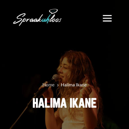
Home
Halima Ikane
5
HALIMA IKANE