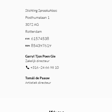
Stichting Spraakuhloos
Posthumalaan 1
3072 AG
Rotterdam
61574538
854397619
Garryl Tjon Poen Gie
Zakelijk directeur
+316 -24 66 98 10
Tomáš de Paauw
Artistiek directeur